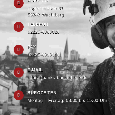
ADRESSE
Töpferstrasse 61
53343 Wachtberg
TELEFON
02225-8380028
FAX
02225-8390646
E-MAIL
info(at)banks-baumpflege.de
BÜROZEITEN
Montag – Freitag: 08:00 bis 15:00 Uhr