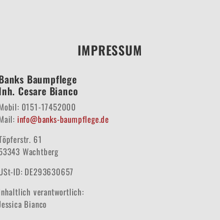
IMPRESSUM
Banks Baumpflege
Inh. Cesare Bianco
Mobil: 0151-17452000
Mail:
info@banks-baumpflege.de
Töpferstr. 61
53343 Wachtberg
USt-ID: DE293630657
Inhaltlich verantwortlich:
Jessica Bianco